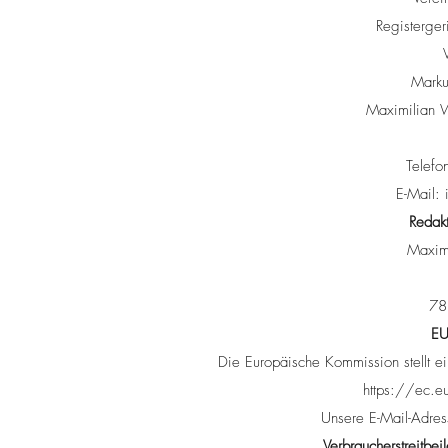
Registerger
Marku
Maximilian W
Telef
E-Mail:
Redakt
Maxim
78
EU
Die Europäische Kommission stellt ein
https://ec.e
Unsere E-Mail-Adres
Verbraucherstreitbei