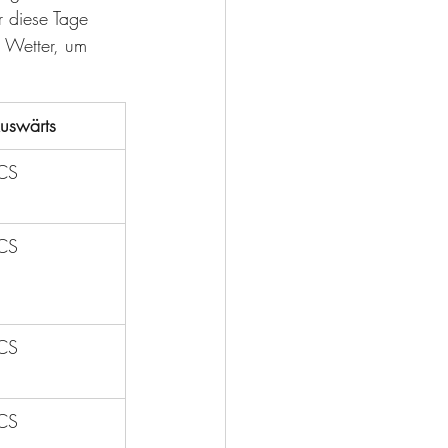
r diese Tage 
 Wetter, um 
uswärts
CS
CS
CS
CS