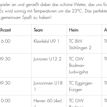
 Spieler an und genießt dabei das schöne Wetter, das uns fü
Es wird sonnig mit Temperaturen um die 23°C. Das perfekte
nd gemeinsam Spaß zu haben!
Uhrzeit
Team
Heim
A
16:00
Kleinfeld U9 1
TC BW 
T
Stühlingen 2
09:30
Junioren U12 2
TC GW 
T
Bodman-
Ludwigsha
09:30
Juniorinnen U18 
TC Eggingen-
T
1
Erzigen
10:00
Herren 60 (4er) 
TC GW 
T