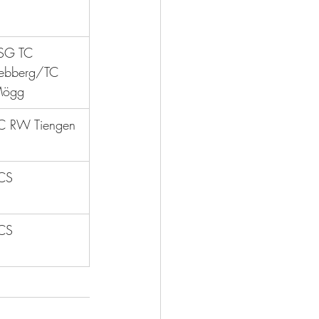
SG TC 
ebberg/TC 
ögg
C RW Tiengen 
CS
CS