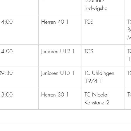
1
Bodman-
Ludwigsha
14:00
Herren 40 1
TCS
T
R
M
14:00
Junioren U12 1
TCS
T
1
09:30
Junioren U15 1
TC Uhldingen 
T
1974 1
13:00
Herren 30 1
TC Nicolai 
T
Konstanz 2