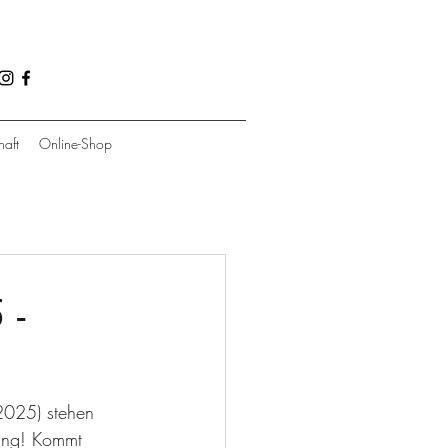
haft
Online-Shop
 -
025) stehen 
zung! Kommt 