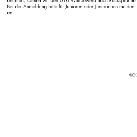
antreten, spielen wir den U10 Wettbewerb nach Rücksprache m
Bei der Anmeldung bitte für Junioren oder Juniorinnen melden. 
an.
©20